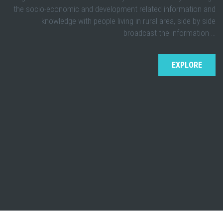
the socio-economic and development related information and
knowledge with people living in rural area, side by side
broadcast the information …
EXPLORE