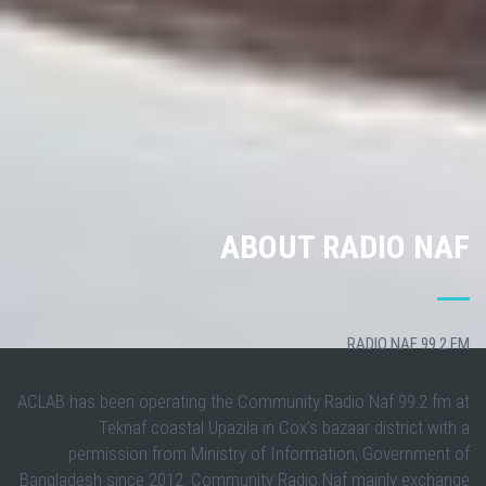
ABOUT RADIO NAF
RADIO NAF 99.2 FM
ACLAB has been operating the Community Radio Naf 99.2 fm at
Teknaf coastal Upazila in Cox’s bazaar district with a
permission from Ministry of Information, Government of
Bangladesh since 2012. Community Radio Naf mainly exchange