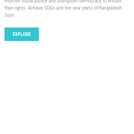
improve social justice and strengthen democracy to ensure
their rights Achieve SDGs and five year plans of Bangladesh
Govt.
EXPLORE