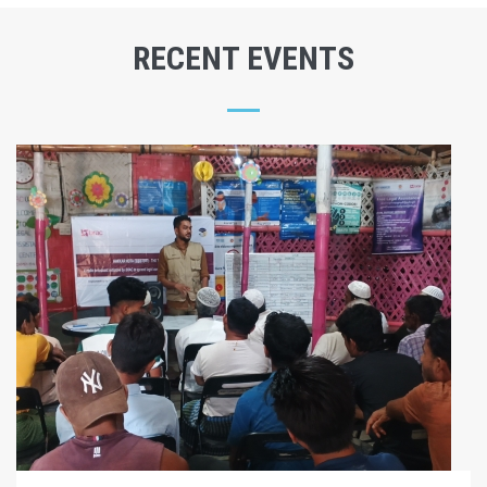
RECENT EVENTS
BRAC_RADIO NAF PDCAST PROGRAM
EPISODE-03
By
RADIONAF
on
04/08/2026, 06:28 PM
206
BRAC_ Radio Naf Pdcast Program. episode-03,
Rohingya Youth Perspectives on Bangladeshi...