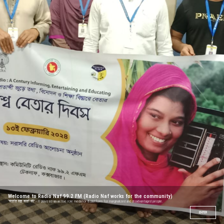
Welcome to Radio Naf 99.2 FM (Radio Naf works for the community)
“আরাঁর হতা আরাঁ হই” - It plays as an active role mediator & platform for marginalized and disadvantaged people.
ENTER