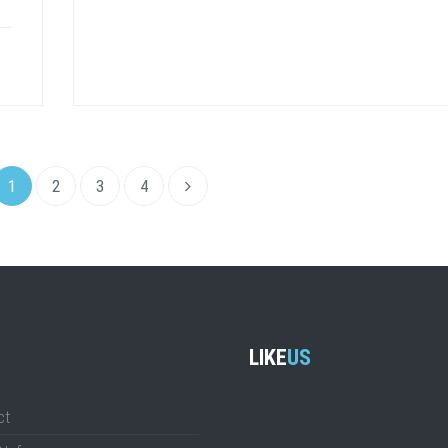
1
2
3
4
LIKE
US
ct