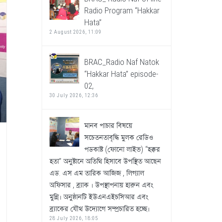
Radio Program “Hakkar
Hata”
2 August 2026, 11:09
BRAC_Radio Naf Natok
“Hakkar Hata” episode-
02,
30 July 2026, 12:36
মানব পাচার বিষয়ে
সচেতনতাবৃদ্ধি মুলক রেডিও
পডকাষ্ট (ফোনো লাইভ) “হক্কর
হতা” অনুষ্টানে অতিথি হিসাবে উপস্থিত আছেন
এড. এস এম তারিক আজিজ , লিগ্যাল
অফিসার , ব্র্যাক । উপস্থাপনায় হারুন এবং
মুন্নি। অনুষ্ঠানটি ইউএনএইচসিআর এবং
ব্র্যাকের যৌথ উদ্যোগে সম্প্রচারিত হচ্ছে।
28 July 2026, 18:05