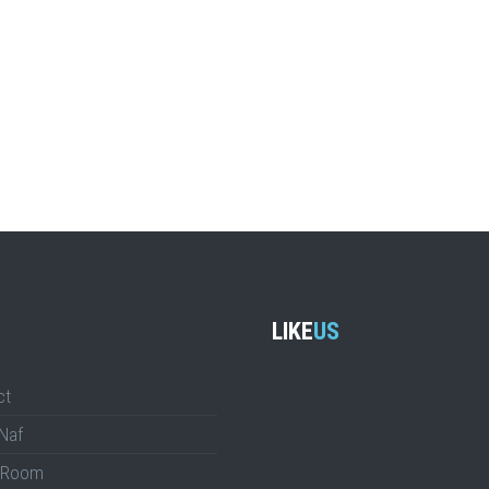
LIKE
US
ct
Naf
 Room