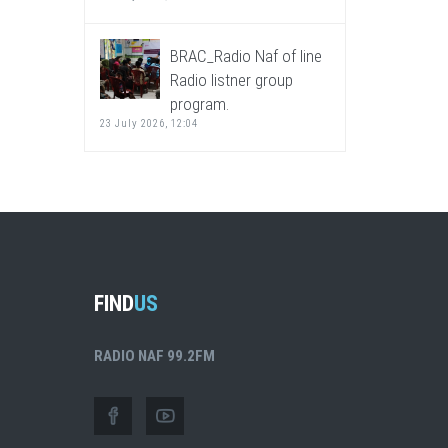
BRAC_Radio Naf of line
Radio listner group
program.
23 July 2026, 12:04
FIND
US
RADIO NAF 99.2FM