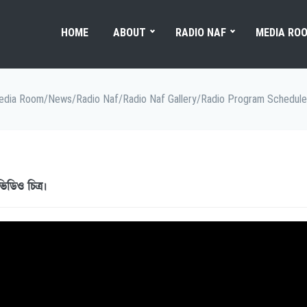
HOME
ABOUT
RADIO NAF
MEDIA RO
edia Room
/
News
/
Radio Naf
/
Radio Naf Gallery
/
Radio Program Schedule
ডিও চিত্র।