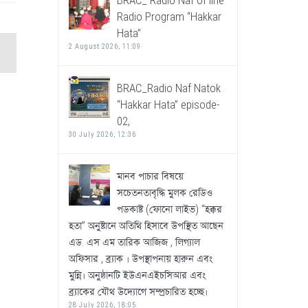
BRAC_ Radio Naf of line
Radio Program “Hakkar
Hata”
2 August 2026, 11:09
BRAC_Radio Naf Natok
“Hakkar Hata” episode-
02,
30 July 2026, 12:36
মানব পাচার বিষয়ে
সচেতনতাবৃদ্ধি মুলক রেডিও
পডকাষ্ট (ফোনো লাইভ) “হক্কর
হতা” অনুষ্টানে অতিথি হিসাবে উপস্থিত আছেন
এড. এস এম তারিক আজিজ , লিগ্যাল
অফিসার , ব্র্যাক । উপস্থাপনায় হারুন এবং
মুন্নি। অনুষ্ঠানটি ইউএনএইচসিআর এবং
ব্র্যাকের যৌথ উদ্যোগে সম্প্রচারিত হচ্ছে।
28 July 2026, 18:05