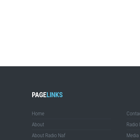
PAGE
LINKS
Home
Conta
About
Radio 
About Radio Naf
Media