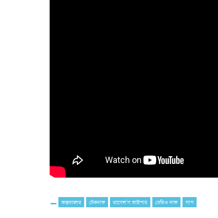
কক্সবাজার
টেকনাফ
রাসেল’স.ভাইপার
রেডিও নাফ
সাপ